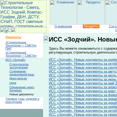
О компании
Продукты
Сост
с
Продукты
ИСС «Зодчий». Новы
«Строительные
Технологии — СМЕТА»
Здесь Вы можете ознакомиться с содержа
ПИР
регулирующих строительную деятельность
«Строительные
Технологии — СМЕТА»
ИСС «Зодчий». Новые документы за ноябр
ИСС «Зодчий»
ИСС «Зодчий». Новые документы за октяб
О результатах
ИСС «Зодчий». Новые документы за сентя
эксплуатации
ИСС «Зодчий». Новые документы за авгус
Содержание
нормативной базы
ИСС «Зодчий». Новые документы за июль 
Демо-версия
ИСС «Зодчий». Новые документы за июнь 
ИСС «Зодчий». Новые документы за май 2
Цена
ИСС «Зодчий». Новые документы за апрел
Обновление через
Интернет
ИСС «Зодчий». Новые документы за март 
Новые документы
ИСС «Зодчий». Новые документы за февр
ИСС «Зодчий». Новые документы за январ
Типовые узлы, изделия и
конструкции
ИСС «Зодчий». Новые документы за декаб
ИСС «Зодчий». Новые документы за ноябр
ИСС «Зодчий». Новые документы за октяб
ИСС «Зодчий». Новые документы за период