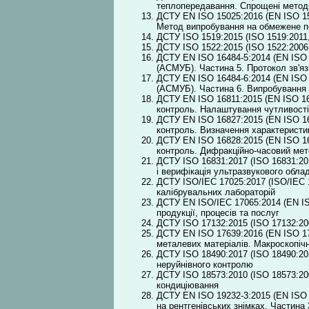
теплопередавання. Спрощені методи
ДСТУ EN ISO 15025:2016 (EN ISO 150
Метод випробування на обмежене п
ДСТУ ISO 1519:2015 (ІSO 1519:2011,
ДСТУ ISO 1522:2015 (ІSO 1522:2006
ДСТУ EN ISO 16484-5:2014 (EN ІSO 1
(АСМУБ). Частина 5. Протокол зв'я
ДСТУ EN ISO 16484-6:2014 (EN ІSO 1
(АСМУБ). Частина 6. Випробування в
ДСТУ EN ISO 16811:2015 (EN ISO 168
контроль. Налаштування чутливості 
ДСТУ EN ISO 16827:2015 (EN ISO 168
контроль. Визначення характеристик
ДСТУ EN ISO 16828:2015 (EN ISO 168
контроль. Дифракційно-часовий мет
ДСТУ ISO 16831:2017 (ISO 16831:201
і верифікація ультразвукового обл
ДСТУ ISO/IEC 17025:2017 (ISO/IEC 1
калібрувальних лабораторій
ДСТУ EN ISO/IEC 17065:2014 (EN ІSO
продукції, процесів та послуг
ДСТУ ISO 17132:2015 (ІSO 17132:200
ДСТУ EN ISO 17639:2016 (EN ISO 176
металевих матеріалів. Макроскопічн
ДСТУ ISO 18490:2017 (ISO 18490:20
неруйнівного контролю
ДСТУ ISO 18573:2010 (ІSO 18573:200
кондиціювання
ДСТУ EN ISO 19232-3:2015 (EN ISO 1
на рентгенівських знімках. Частина