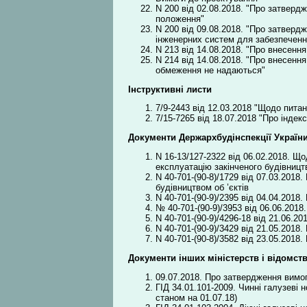
N 200 від 02.08.2018. "Про затверд
положення"
N 200 від 09.08.2018. "Про затвер
інженерних систем для забезпечення
N 213 від 14.08.2018. "Про внесенн
N 214 від 14.08.2018. "Про внесення
обмеження не надаються"
Інструктивні листи
7/9-2443 від 12.03.2018 "Щодо питан
7/15-7265 від 18.07.2018 "Про індек
Документи Держархбудінспекції Україн
N 16-13/127-2322 від 06.02.2018. Щ
експлуатацію закінченого будівницт
N 40-701-(90-8)/1729 від 07.03.201
будівництвом об ’єктів
N 40-701-(90-9)/2395 від 04.04.2018
№ 40-701-(90-9)/3953 від 06.06.201
N 40-701-(90-9)/4296-18 від 21.06.2
N 40-701-(90-9)/3429 від 21.05.2018
N 40-701-(90-8)/3582 від 23.05.2018
Документи інших міністерств і відомст
09.07.2018. Про затвердження вимог
ГІД 34.01.101-2009. Чинні галузеві
станом на 01.07.18)