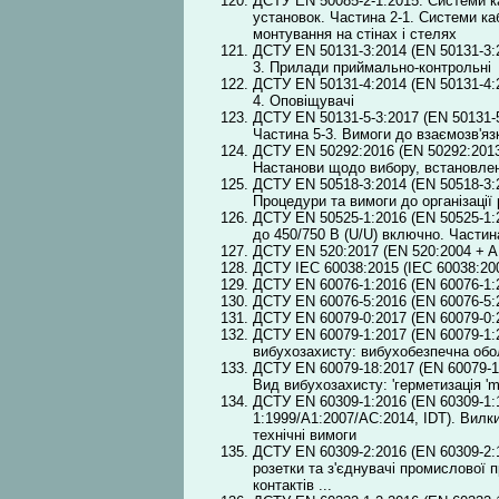
ДСТУ EN 50085-2-1:2015. Системи к
установок. Частина 2-1. Системи ка
монтування на стінах і стелях
ДСТУ EN 50131-3:2014 (EN 50131-3:2
3. Прилади приймально-контрольні
ДСТУ EN 50131-4:2014 (EN 50131-4:2
4. Оповіщувачі
ДСТУ EN 50131-5-3:2017 (EN 50131-5-
Частина 5-3. Вимоги до взаємозв'яз
ДСТУ EN 50292:2016 (EN 50292:2013
Настанови щодо вибору, встановлен
ДСТУ EN 50518-3:2014 (EN 50518-3:
Процедури та вимоги до організації
ДСТУ EN 50525-1:2016 (EN 50525-1:2
до 450/750 В (U/U) включно. Частин
ДСТУ EN 520:2017 (EN 520:2004 + A1
ДСТУ IEC 60038:2015 (IEC 60038:200
ДСТУ EN 60076-1:2016 (EN 60076-1:2
ДСТУ EN 60076-5:2016 (EN 60076-5:2
ДСТУ EN 60079-0:2017 (EN 60079-0:2
ДСТУ EN 60079-1:2017 (EN 60079-1:
вибухозахисту: вибухобезпечна обол
ДСТУ EN 60079-18:2017 (EN 60079-1
Вид вибухозахисту: 'герметизація 'm
ДСТУ EN 60309-1:2016 (EN 60309-1:1
1:1999/A1:2007/AC:2014, IDT). Вилки
технічні вимоги
ДСТУ EN 60309-2:2016 (EN 60309-2:1
розетки та з'єднувачі промислової п
контактів ...