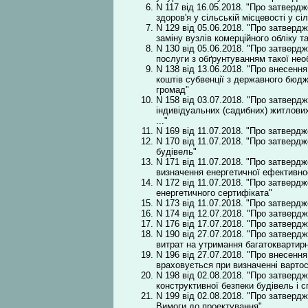
N 117 від 16.05.2018. "Про затверд
здоров'я у сільській місцевості у сі
N 129 від 05.06.2018. "Про затверд
заміну вузлів комерційного обліку т
N 130 від 05.06.2018. "Про затверд
послуги з обґрунтуванням такої нео
N 138 від 13.06.2018. "Про внесенн
коштів субвенції з державного бюд
громад"
N 158 від 03.07.2018. "Про затверд
індивідуальних (садибних) житлових
..."
N 169 від 11.07.2018. "Про затверд
N 170 від 11.07.2018. "Про затверд
будівель"
N 171 від 11.07.2018. "Про затвер
визначення енергетичної ефективнос
N 172 від 11.07.2018. "Про затверд
енергетичного сертифіката"
N 173 від 11.07.2018. "Про затверд
N 174 від 12.07.2018. "Про затверд
N 176 від 17.07.2018. "Про затверд
N 190 від 27.07.2018. "Про затвердж
витрат на утримання багатоквартирн
N 196 від 27.07.2018. "Про внесення
враховується при визначенні вартост
N 198 від 02.08.2018. "Про затверд
конструктивної безпеки будівель і 
N 199 від 02.08.2018. "Про затвердж
Вимоги до проектування"