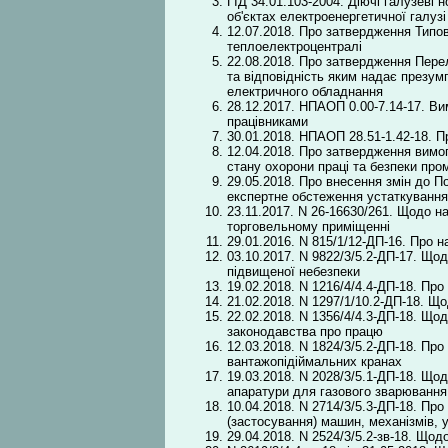
ГІД 34.01.103-2004. Діючі галузеві
об'єктах електроенергетичної галузі
12.07.2018. Про затвердження Типов
теплоелектроцентралі
22.08.2018. Про затвердження Пере
та відповідність яким надає презум
електричного обладнання
28.12.2017. НПАОП 0.00-7.14-17. Ви
працівниками
30.01.2018. НПАОП 28.51-1.42-18. 
12.04.2018. Про затвердження вимог
стану охорони праці та безпеки пр
29.05.2018. Про внесення змін до По
експертне обстеження устаткування 
23.11.2017. N 26-16630/261. Щодо 
торговельному приміщенні
29.01.2016. N 815/1/12-ДП-16. Про 
03.10.2017. N 9822/3/5.2-ДП-17. Що
підвищеної небезпеки
19.02.2018. N 1216/4/4.4-ДП-18. Пр
21.02.2018. N 1297/1/10.2-ДП-18. Щ
22.02.2018. N 1356/4/4.3-ДП-18. Що
законодавства про працю
12.03.2018. N 1824/3/5.2-ДП-18. Пр
вантажопідіймальних кранах
19.03.2018. N 2028/3/5.1-ДП-18. Що
апаратури для газового зварювання 
10.04.2018. N 2714/3/5.3-ДП-18. Пр
(застосування) машин, механізмів, 
29.04.2018. N 2524/3/5.2-зв-18. Щод