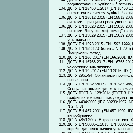
водопостачання будівель. Частина 
ДСТУ EN 15459-1:2017 (EN 15459-1:
енергетичних систем будівлі. Част
ДСТУ EN 15512:2015 (EN 15512:2009, 
системи. Принципи проектування ко
ДСТУ EN 15620:2015 (EN 15620:2008, 
системи. Допуски, деформації та за
ДСТУ EN 15629:2015 (EN 15629:2008,
устатковання
ДСТУ EN 1593:2015 (EN 1593:1999, 
ДСТУ EN 1593:2015/Зміна N 1:2015 (
Пухирковий метод
ДСТУ EN 166:2017 (EN 166:2001, IDT
ДСТУ EN 16763:2017 (EN 16763:2017
охоронного призначення
ДСТУ EN 19:2017 (EN 19:2016, IDT)
ДСТУ 2961-94. Організація промисло
визначення
ДСТУ EN 303-4:2017 (EN 303-4:1999
Спеціальні вимоги для котлів з маз
ДСТУ ГОСТ 3.1128:2014 (ГОСТ 3.1128
графічних технологічних документів
ДСТУ 4494:2005 (ІEC 60239:1997, NEQ
N 2, N 3)
ДСТУ EN 457-2001 (EN 457:1992, ІDT
випробування
ДСТУ 4859:2007. Вітроенергетика. Ус
ДСТУ EN 50085-1:2015 (EN 50085-1:2
коробів для електричних установок.