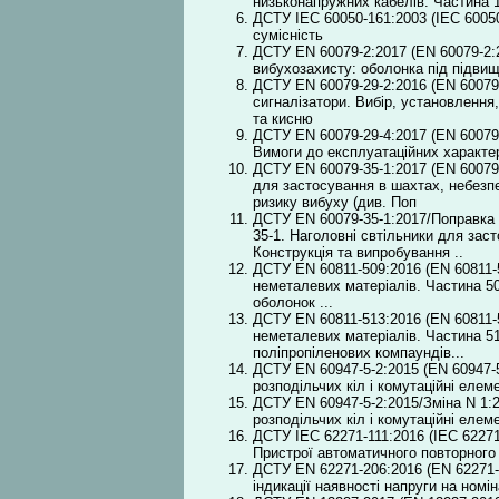
низьконапружних кабелів. Частина 
ДСТУ IEC 60050-161:2003 (ІEC 60050
сумісність
ДСТУ EN 60079-2:2017 (EN 60079-2:
вибухозахисту: оболонка під підвищ
ДСТУ EN 60079-29-2:2016 (EN 60079-
сигналізатори. Вибір, установлення,
та кисню
ДСТУ EN 60079-29-4:2017 (EN 60079-
Вимоги до експлуатаційних характер
ДСТУ EN 60079-35-1:2017 (EN 60079-
для застосування в шахтах, небезп
ризику вибуху (див. Поп
ДСТУ EN 60079-35-1:2017/Поправка 
35-1. Наголовні свтільники для зас
Конструкція та випробування ..
ДСТУ EN 60811-509:2016 (EN 60811-5
неметалевих матеріалів. Частина 50
оболонок ...
ДСТУ EN 60811-513:2016 (EN 60811-5
неметалевих матеріалів. Частина 5
поліпропіленових компаундів...
ДСТУ EN 60947-5-2:2015 (EN 60947-5-
розподільчих кіл і комутаційні елем
ДСТУ EN 60947-5-2:2015/Зміна N 1:2
розподільчих кіл і комутаційні елем
ДСТУ IEC 62271-111:2016 (IEC 62271-
Пристрої автоматичного повторного 
ДСТУ EN 62271-206:2016 (EN 62271-2
індикації наявності напруги на номі