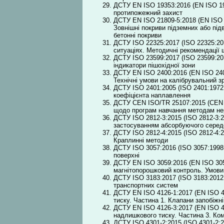
ДСТУ EN ISO 19353:2016 (EN ISO 193
протипожежний захист
ДСТУ EN ISO 21809-5:2018 (EN ISO 2
Зовнішні покриви підземних або під
бетонні покриви
ДСТУ ISO 22325:2017 (ISO 22325:201
ситуаціях. Методичні рекомендації 
ДСТУ ISO 23599:2017 (ISO 23599:201
індикатори пішохідної зони
ДСТУ EN ISO 2400:2016 (EN ISO 2400
Технічні умови на калібрувальний з
ДСТУ ISO 2401:2005 (ІSO 2401:1972,
коефіцієнта наплавлення
ДСТУ CEN ISO/TR 25107:2015 (CEN I
щодо програм навчання методам не
ДСТУ ISO 2812-3:2015 (ІSO 2812-3:20
застосуванням абсорбуючого сере
ДСТУ ISO 2812-4:2015 (ІSO 2812-4:20
Краплинні методи
ДСТУ ISO 3057:2016 (ISO 3057:1998
поверхні
ДСТУ EN ISO 3059:2016 (EN ISO 3059
магнітопорошковий контроль. Умови
ДСТУ ISO 3183:2017 (ISO 3183:2012,
транспортних систем
ДСТУ EN ISO 4126-1:2017 (EN ISO 41
тиску. Частина 1. Клапани запобіжні
ДСТУ EN ISO 4126-3:2017 (EN ISO 41
надлишкового тиску. Частина 3. Ко
ДСТУ ISO 4301-2:2015 (ISO 4301-2:2