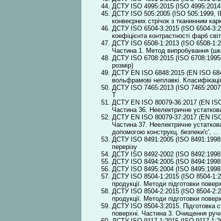
ДСТУ ISO 4995:2015 (ISO 4995:2014,
ДСТУ ISO 505:2005 (ІSO 505:1999, 
конвеєрних стрічок з тканинним кар
ДСТУ ISO 6504-3:2015 (ІSO 6504-3:2
коефіцієнта контрастності фарб сві
ДСТУ ISO 6508-1:2013 (ІSO 6508-1:2
Частина 1. Метод випробування (шкал
ДСТУ ISO 6708:2015 (ISO 6708:1995,
розмір)
ДСТУ EN ISO 6848:2015 (EN ISO 6848
вольфрамові неплавкі. Класифікаці
ДСТУ ISO 7465:2013 (ІSO 7465:2007,
Т
ДСТУ EN ISO 80079-36:2017 (EN ISO 
Частина 36. Неелектричне устатков
ДСТУ EN ISO 80079-37:2017 (EN ISO 
Частина 37. Неелектричне устатков
допомогою конструкц. безпеки'с', ...
ДСТУ ISO 8491:2005 (ISO 8491:1998,
перерізу
ДСТУ ISO 8492-2002 (ІSO 8492:1998
ДСТУ ISO 8494:2005 (ІSO 8494:1998,
ДСТУ ISO 8495:2004 (ІSO 8495:1998,
ДСТУ ISO 8504-1:2015 (ІSO 8504-1:2
продукції. Методи підготовки поверх
ДСТУ ISO 8504-2:2015 (ІSO 8504-2:2
продукції. Методи підготовки пове
ДСТУ ISO 8504-3:2015. Підготовка с
поверхні. Частина 3. Очищення руч
ДСТУ ISO 9117-1:2015 (ІSO 9117-1:2