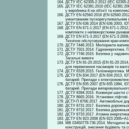
ДСТУ IEC 62305-2:2012 (ІEC 62305-2
ДСТУ IEC 62381:2010 (ІEC 62381:20
у виробника й на об'єкті та комплекс
ДСТУ EN 62560:2016 (EN 62560:2012;
умонтованим пускорегулювальним пр
ДСТУ EN 636:2014 (EN 636:2003, ІDT
ДСТУ EN 671-1:2017 (EN 671-1:2012,
комплекти з напівжорсткими рукава
ДСТУ EN 671-3:2017 (EN 671-3:2009,
Технічне обслуговування кран-комп
ДСТУ 7446:2013. Меліоранти вапняко
ДСТУ 7501:2014. Гідроенергетика. Г
ДСТУ 7746:2015. Безпека у надзвич
Загальні вимоги
ДСТУ EN 81-20:2015 (EN 81-20:2014, 
для перевезення пасажирів та ванта
ДСТУ 8328:2015. Геліоенергетика. М
ДСТУ EN 834:2017 (EN 834:2013, ID
батарей. Прилади з електроживлен
ДСТУ EN 835:2007 (EN 835:1994, ІD
батарей. Прилади випаровувальног
ДСТУ 8394:2015. Конвеєри шахтні стр
ДСТУ 8665:2016. Установки ліфтові.
ДСТУ-П 8706:2017. Автомобільні дор
ДСТУ 8731:2017. Безпека дорожнього
ДСТУ 8732:2017. Безпека дорожнього
ДСТУ 8733:2017. Атомна енергетика
ДСТУ EN 923:2008 (EN 923:2005+A1, 
МВ 03450778-736:2014. Методичні вк
конструкцій, знесення будівель та