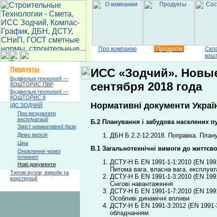
Про компанію
Продукти
Скл
кош
Продукты
ИСС «Зодчий». Новые
Будівельні технології —
сентября 2018 года
КОШТОРИС ПВР
Будівельні технології —
КОШТОРИС 8
Нормативні документи Україн
ІДС ЗОДЧИЙ
Про результати
експлуатації
Б.2 Планування і забудова населених пу
Зміст нормативної бази
ДБН Б.2.2-12:2018. Поправка. Плану
Демо версія
Ціна
В.1 Загальнотехнічні вимоги до життєв
Оновлення через
Інтернет
ДСТУ-Н Б EN 1991-1-1:2010 (EN 1991-1
Нові документи
Питома вага, власна вага, експлуат
Типові вузли, вироби та
ДСТУ-Н Б EN 1991-1-3:2010 (EN 1991-1
конструкції
Снігові навантаження
ДСТУ-Н Б EN 1991-1-7:2010 (EN 1991-1
Особливі динамічні впливи
ДСТУ-Н Б EN 1991-3:2012 (EN 1991-3:
обладнанням