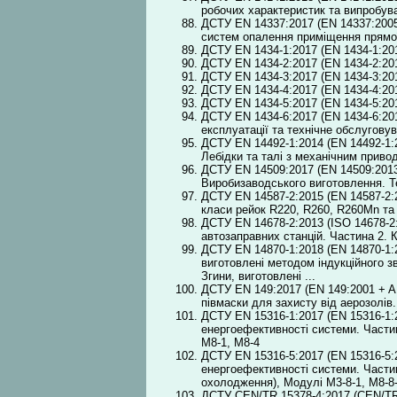
робочих характеристик та випробув
ДСТУ EN 14337:2017 (EN 14337:2005
систем опалення приміщення прямої
ДСТУ EN 1434-1:2017 (EN 1434-1:201
ДСТУ EN 1434-2:2017 (EN 1434-2:201
ДСТУ EN 1434-3:2017 (EN 1434-3:201
ДСТУ EN 1434-4:2017 (EN 1434-4:20
ДСТУ EN 1434-5:2017 (EN 1434-5:201
ДСТУ EN 1434-6:2017 (EN 1434-6:201
експлуатації та технічне обслугову
ДСТУ EN 14492-1:2014 (EN 14492-1:
Лебідки та талі з механічним приво
ДСТУ EN 14509:2017 (EN 14509:2013
Виробизаводського виготовлення. Т
ДСТУ EN 14587-2:2015 (EN 14587-2:2
класи рейок R220, R260, R260Mn та
ДСТУ EN 14678-2:2013 (ІSO 14678-2:
автозаправних станцій. Частина 2. 
ДСТУ EN 14870-1:2018 (EN 14870-1:2
виготовлені методом індукційного з
Згини, виготовлені ...
ДСТУ EN 149:2017 (EN 149:2001 + A1
півмаски для захисту від аерозолів
ДСТУ EN 15316-1:2017 (EN 15316-1:
енергоефективності системи. Частин
М8-1, М8-4
ДСТУ EN 15316-5:2017 (EN 15316-5:
енергоефективності системи. Частин
охолодження), Модулі М3-8-1, М8-8
ДСТУ CEN/TR 15378-4:2017 (CEN/TR 