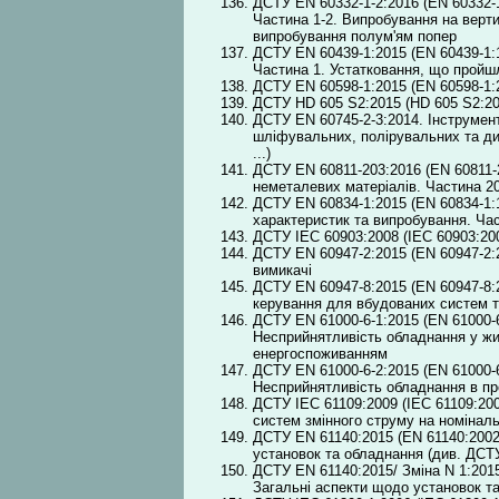
ДСТУ EN 60332-1-2:2016 (EN 60332-1
Частина 1-2. Випробування на верт
випробування полум'ям попер
ДСТУ EN 60439-1:2015 (EN 60439-1:1
Частина 1. Устатковання, що пройш
ДСТУ EN 60598-1:2015 (EN 60598-1:2
ДСТУ HD 605 S2:2015 (HD 605 S2:200
ДСТУ EN 60745-2-3:2014. Інструмен
шліфувальних, полірувальних та ди
...)
ДСТУ EN 60811-203:2016 (EN 60811-2
неметалевих матеріалів. Частина 20
ДСТУ EN 60834-1:2015 (EN 60834-1:
характеристик та випробування. Ча
ДСТУ IEC 60903:2008 (ІEC 60903:200
ДСТУ EN 60947-2:2015 (EN 60947-2:2
вимикачі
ДСТУ EN 60947-8:2015 (EN 60947-8:2
керування для вбудованих систем 
ДСТУ EN 61000-6-1:2015 (EN 61000-6-
Несприйнятливість обладнання у жи
енергоспоживанням
ДСТУ EN 61000-6-2:2015 (EN 61000-6-
Несприйнятливість обладнання в п
ДСТУ IEC 61109:2009 (ІEC 61109:2008
систем змінного струму на номінал
ДСТУ EN 61140:2015 (EN 61140:2002
установок та обладнання (див. ДСТУ
ДСТУ EN 61140:2015/ Зміна N 1:201
Загальні аспекти щодо установок т