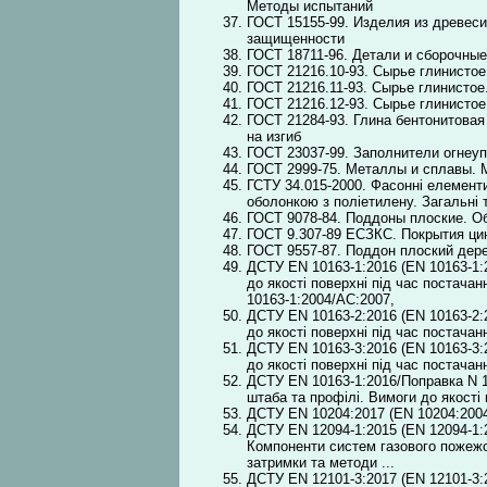
Методы испытаний
ГОСТ 15155-99. Изделия из древес
защищенности
ГОСТ 18711-96. Детали и сборочны
ГОСТ 21216.10-93. Сырье глинисто
ГОСТ 21216.11-93. Сырье глинистое
ГОСТ 21216.12-93. Сырье глинистое
ГОСТ 21284-93. Глина бентонитовая
на изгиб
ГОСТ 23037-99. Заполнители огнеу
ГОСТ 2999-75. Металлы и сплавы. 
ГСТУ 34.015-2000. Фасонні елементи
оболонкою з поліетилену. Загальні 
ГОСТ 9078-84. Поддоны плоские. О
ГОСТ 9.307-89 ЕСЗКС. Покрытия ци
ГОСТ 9557-87. Поддон плоский дер
ДСТУ EN 10163-1:2016 (EN 10163-1:2
до якості поверхні під час постача
10163-1:2004/АС:2007,
ДСТУ EN 10163-2:2016 (EN 10163-2:2
до якості поверхні під час постачан
ДСТУ EN 10163-3:2016 (EN 10163-3:2
до якості поверхні під час постачан
ДСТУ EN 10163-1:2016/Поправка N 1:
штаба та профілі. Вимоги до якості 
ДСТУ EN 10204:2017 (EN 10204:2004
ДСТУ EN 12094-1:2015 (EN 12094-1:2
Компоненти систем газового пожежог
затримки та методи ...
ДСТУ EN 12101-3:2017 (EN 12101-3: