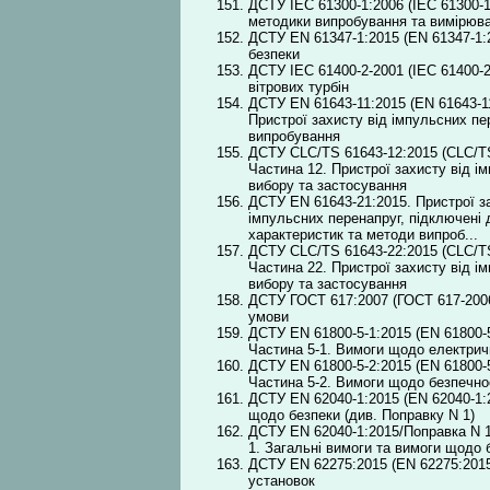
ДСТУ IEC 61300-1:2006 (ІEC 61300-1
методики випробування та вимірюва
ДСТУ EN 61347-1:2015 (EN 61347-1:2
безпеки
ДСТУ IEC 61400-2-2001 (ІEC 61400-2
вітрових турбін
ДСТУ EN 61643-11:2015 (EN 61643-11
Пристрої захисту від імпульсних п
випробування
ДСТУ CLC/TS 61643-12:2015 (CLC/TS 
Частина 12. Пристрої захисту від і
вибору та застосування
ДСТУ EN 61643-21:2015. Пристрої за
імпульсних перенапруг, підключені 
характеристик та методи випроб...
ДСТУ CLC/TS 61643-22:2015 (CLC/TS 
Частина 22. Пристрої захисту від і
вибору та застосування
ДСТУ ГОСТ 617:2007 (ГОСТ 617-2006, 
умови
ДСТУ EN 61800-5-1:2015 (EN 61800-
Частина 5-1. Вимоги щодо електричн
ДСТУ EN 61800-5-2:2015 (EN 61800-
Частина 5-2. Вимоги щодо безпечно
ДСТУ EN 62040-1:2015 (EN 62040-1:2
щодо безпеки (див. Поправку N 1)
ДСТУ EN 62040-1:2015/Поправка N 1
1. Загальні вимоги та вимоги щодо 
ДСТУ EN 62275:2015 (EN 62275:2015
установок