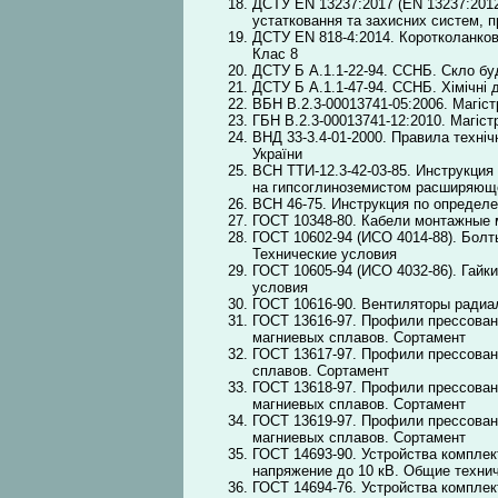
ДСТУ EN 13237:2017 (EN 13237:2012
устатковання та захисних систем, 
ДСТУ EN 818-4:2014. Коротколанков
Клас 8
ДСТУ Б А.1.1-22-94. ССНБ. Скло буд
ДСТУ Б А.1.1-47-94. ССНБ. Хімічні 
ВБН В.2.3-00013741-05:2006. Магіст
ГБН В.2.3-00013741-12:2010. Магіст
ВНД 33-3.4-01-2000. Правила техніч
України
ВСН ТТИ-12.3-42-03-85. Инструкци
на гипсоглиноземистом расширяющ
ВСН 46-75. Инструкция по определ
ГОСТ 10348-80. Кабели монтажные 
ГОСТ 10602-94 (ИСО 4014-88). Болт
Технические условия
ГОСТ 10605-94 (ИСО 4032-86). Гайк
условия
ГОСТ 10616-90. Вентиляторы радиа
ГОСТ 13616-97. Профили прессован
магниевых сплавов. Сортамент
ГОСТ 13617-97. Профили прессован
сплавов. Сортамент
ГОСТ 13618-97. Профили прессован
магниевых сплавов. Сортамент
ГОСТ 13619-97. Профили прессован
магниевых сплавов. Сортамент
ГОСТ 14693-90. Устройства компле
напряжение до 10 кВ. Общие техни
ГОСТ 14694-76. Устройства компле