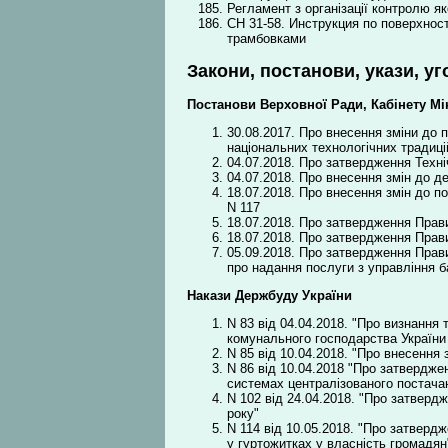
Регламент з організації контролю я
СН 31-58. Инструкция по поверхно
трамбовками
Закони, постанови, укази, уг
Постанови Верховної Ради, Кабінету Мін
30.08.2017. Про внесення зміни до 
національних технологічних традицій
04.07.2018. Про затвердження Техн
04.07.2018. Про внесення змін до де
18.07.2018. Про внесення змін до пос
N 117
18.07.2018. Про затвердження Прав
18.07.2018. Про затвердження Прав
05.09.2018. Про затвердження Прав
про надання послуги з управління 
Накази Держбуду України
N 83 від 04.04.2018. "Про визнання 
комунального господарства України 
N 85 від 10.04.2018. "Про внесення 
N 86 від 10.04.2018 "Про затвердже
системах централізованого постачан
N 102 від 24.04.2018. "Про затвердж
року"
N 114 від 10.05.2018. "Про затверд
у гуртожитках у власність громадян