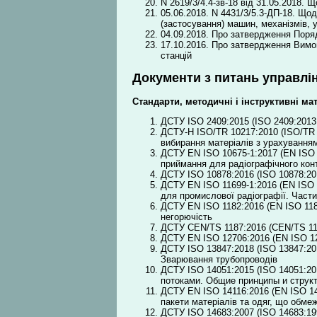
N 2619/3/4.4-зв-18 від 31.05.2018.
05.06.2018. N 4431/3/5.3-ДП-18. Що
(застосування) машин, механізмів, 
04.09.2018. Про затвердження Поряд
17.10.2016. Про затвердження Вимог
станцій
Документи з питань управлін
Стандарти, методичні і інструктивні ма
ДСТУ ISO 2409:2015 (ІSO 2409:2013,
ДСТУ-Н ISO/TR 10217:2010 (ІSO/TR 1
вибирання матеріалів з урахуванням
ДСТУ EN ISO 10675-1:2017 (EN ISO 1
приймання для радіографічного конт
ДСТУ ISO 10878:2016 (ISO 10878:201
ДСТУ EN ISO 11699-1:2016 (EN ISO 11
для промислової радіографії. Части
ДСТУ EN ISO 1182:2016 (EN ISO 1182
негорючість
ДСТУ CEN/TS 1187:2016 (CEN/TS 118
ДСТУ EN ISO 12706:2016 (EN ISO 127
ДСТУ ISO 13847:2018 (ISO 13847:201
Зварювання трубопроводів
ДСТУ ISO 14051:2015 (ISO 14051:20
потоками. Общие принципы и струк
ДСТУ EN ISO 14116:2016 (EN ISO 141
пакети матеріалів та одяг, що обм
ДСТУ ISO 14683:2007 (ІSO 14683:199