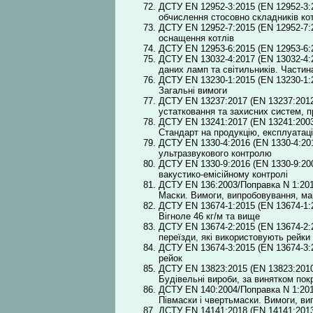
ДСТУ EN 12952-3:2015 (EN 12952-3:2
обчислення стосовно складників ко
ДСТУ EN 12952-7:2015 (EN 12952-7:2
оснащення котлів
ДСТУ EN 12953-6:2015 (EN 12953-6:2
ДСТУ EN 13032-4:2017 (EN 13032-4:
даних ламп та світильників. Частина
ДСТУ EN 13230-1:2015 (EN 13230-1:2
Загальні вимоги
ДСТУ EN 13237:2017 (EN 13237:2012
устатковання та захисних систем, 
ДСТУ EN 13241:2017 (EN 13241:2003
Стандарт на продукцію, експлуатаці
ДСТУ EN 1330-4:2016 (EN 1330-4:201
ультразвукового контролю
ДСТУ EN 1330-9:2016 (EN 1330-9:200
вакустико-емісійному контролі
ДСТУ EN 136:2003/Поправка N 1:2015
Маски. Вимоги, випробовування, м
ДСТУ EN 13674-1:2015 (EN 13674-1:20
Вігноле 46 кг/м та вище
ДСТУ EN 13674-2:2015 (EN 13674-2:2
переїзди, які використовують рейки 
ДСТУ EN 13674-3:2015 (EN 13674-3:2
рейок
ДСТУ EN 13823:2015 (EN 13823:2010
Будівельні вироби, за винятком покр
ДСТУ EN 140:2004/Поправка N 1:2015
Півмаски і чвертьмаски. Вимоги, в
ДСТУ EN 14141:2018 (EN 14141:2013