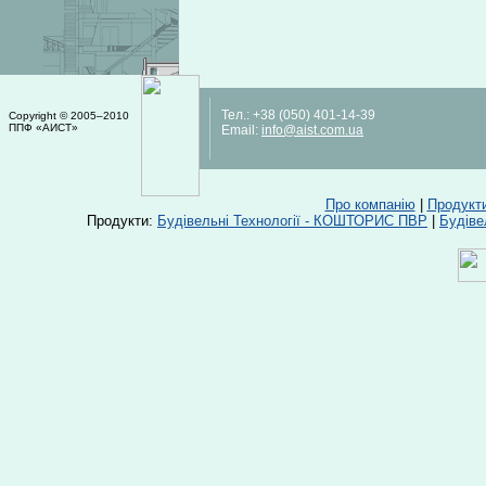
Тел.:
+38 (050) 401-14-39
Copyright © 2005–2010
ППФ «АИСТ»
Email:
info@aist.com.ua
Про компанію
|
Продукт
Продукти:
Будівельні Технології - КОШТОРИС ПВР
|
Будіве