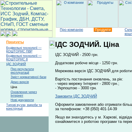
Про компанію
Продукти
Скл
кош
Продукты
ІДС ЗОДЧИЙ. Ціна
Будівельні технології —
КОШТОРИС ПВР
ІДС ЗОДЧИЙ - 2500 грн.
Будівельні технології —
КОШТОРИС 8
Додаткове робоче місце - 1250 грн.
ІДС ЗОДЧИЙ
Про результати
Мережева версія ІДС ЗОДЧИЙ для роботи в 
експлуатації
Зміст нормативної бази
Вартість постачання оновлень, за рік:
Демо версія
- через мережу Інтернет - 2800 грн.;
Ціна
- Укрпоштою - 3000 грн.
Оновлення через
Інтернет
Замовити ІДС ЗОДЧИЙ
Нові документи
Оформити замовлення або отримати більш 
Типові вузли, вироби та
за телефоном:
+38 (050) 401-14-39
конструкції
Якщо ви знаходитесь у м. Харкові, відвіда
ознайомитеся з роботою програми та переко