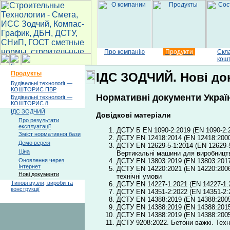
Про компанію
Продукти
Скл
кош
Продукты
ІДС ЗОДЧИЙ. Нові док
Будівельні технології —
КОШТОРИС ПВР
Нормативні документи Україн
Будівельні технології —
КОШТОРИС 8
ІДС ЗОДЧИЙ
Довідкові матеріали
Про результати
експлуатації
ДСТУ Б EN 1090-2:2019 (EN 1090-2:2
Зміст нормативної бази
ДСТУ EN 12418:2014 (EN 12418:2000
Демо версія
ДСТУ EN 12629-5-1:2014 (EN 12629-5
Ціна
Вертикальні машини для виробницт
ДСТУ EN 13803:2019 (EN 13803:2017,
Оновлення через
Інтернет
ДСТУ EN 14220:2021 (EN 14220:2006,
Нові документи
технічні умови
Типові вузли, вироби та
ДСТУ EN 14227-1:2021 (EN 14227-1:20
конструкції
ДСТУ EN 14351-2:2022 (EN 14351-2:20
ДСТУ EN 14388:2019 (EN 14388:2005
ДСТУ EN 14388:2019 (EN 14388:2015
ДСТУ EN 14388:2019 (EN 14388:2005
ДСТУ 9208:2022. Бетони важкі. Техн