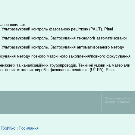
вання шпильок
. Ультразвуковий контроль фазованою решіткою (PAUT). Рівні
. Ультразвуковий контроль. Застосування технології автоматизованої
в. Ультразвуковий контроль. Застосування автоматизованого методу
стосування методу повного матричного захоплення/повного фокусування
енажних та каналізаційних трубопроводів. Технічні умови на матеріали
костінних сталевих виробів фазованою решіткою (UT-PA). Рівні
Створення сайту
—
Screen Interactive
|
ТУзИК-с
|
Посилання