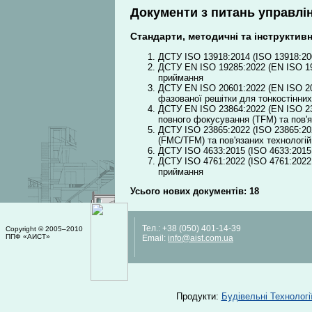
Документи з питань управлін
Стандарти, методичні та інструктивн
ДСТУ ISO 13918:2014 (ISO 13918:20
ДСТУ EN ISO 19285:2022 (EN ISO 192
приймання
ДСТУ EN ISO 20601:2022 (EN ISO 206
фазованої решітки для тонкостінни
ДСТУ EN ISO 23864:2022 (EN ISO 23
повного фокусування (TFM) та пов'я
ДСТУ ISO 23865:2022 (ISO 23865:20
(FMC/TFM) та пов'язаних технологій
ДСТУ ISO 4633:2015 (ISO 4633:2015,
ДСТУ ISO 4761:2022 (ISO 4761:2022,
приймання
Усього нових документів: 18
Тел.:
+38 (050) 401-14-39
Copyright © 2005–2010
ППФ «АИСТ»
Email:
info@aist.com.ua
Продукти:
Будівельні Техноло