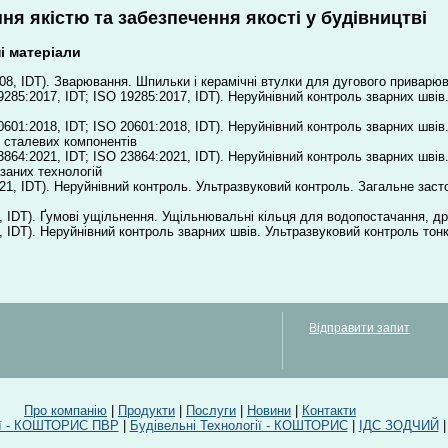
ня якістю та забезпечення якості у будівництві
і матеріали
08, IDТ). Зварювання. Шпильки і керамічні втулки для дугового приварю
85:2017, IDT; ISO 19285:2017, IDT). Неруйнівний контроль зварних швів
01:2018, IDT; ISO 20601:2018, IDT). Неруйнівний контроль зварних швів
х сталевих компонентів
864:2021, IDT; ISO 23864:2021, IDT). Неруйнівний контроль зварних шві
заних технологій
21, IDT). Неруйнівний контроль. Ультразвуковий контроль. Загальне за
 IDT). Ґумові ущільнення. Ущільнювальні кільця для водопостачання, др
 IDT). Неруйнівний контроль зварних швів. Ультразвуковий контроль тон
Відправити запит
Про компанію
|
Продукти
|
Послуги
|
Новини
|
Контакти
гії - КОШТОРИС ПВР
|
Будівельні Технології - КОШТОРИС
|
ІДС ЗОДЧИЙ