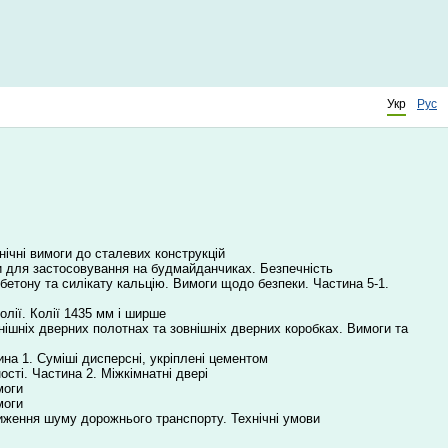
Укр
Рус
нічні вимоги до сталевих конструкцій
ки для застосовування на будмайданчиках. Безпечність
бетону та силікату кальцію. Вимоги щодо безпеки. Частина 5-1.
олії. Колії 1435 мм і ширше
внішніх дверних полотнах та зовнішніх дверних коробках. Вимоги та
ина 1. Суміші дисперсні, укріплені цементом
сті. Частина 2. Міжкімнатні двері
моги
моги
иження шуму дорожнього транспорту. Технічні умови