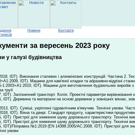
адання
Новини
Контакти
торисів
ументи за вересень 2023 року
и у галузі будівництва
018, IDT). Виконання сталевих і алюмінієвих конструкцій. Частина 2. Тех
+A1:2009, IDT). Машини для кам'яної кладки та абразивно-відрізні стан
-1:2003+A1:2010, IDT). Машини для виготовлення будівельних виробів з 
ва труб
 IDT). Залізничний транспорт. Колія. Проектні параметри вирівнювання к
 IDT). Деревина та матеріали на основі деревини у зовнішніх вікнах, зо
13, IDT). Суміші, укріплені гідравлічним в'яжучим. Технічні умови. Част
18, IDT). Вікна та двері. Стандарт продукту, характеристики продуктивно
, IDT). Пристрої для зниження шуму дорожнього транспорту. Технічні ви
, IDT). Пристрої для зниження шуму дорожнього транспорту. Технічні ви
, IDT)/Поправка №1:2019 (EN 14388:2005/АС:2008, IDT). Пристрої для зн
ічні умови