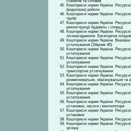
стапелів та сплавів
Кошторисні норми України. Ресурсні
(водолазні) роботи
Кошторисні норми України. Ресурсні 
труби
Кошторисні норми України. Ресурсні
реконструкції будівель і споруд
Кошторисні норми України. Ресурсні
лісонасадження. Багаторічні плодо
Кошторисні норми України. Вказівк
устаткування (Збірник 40)
Кошторисні норми України. Ресурсн
устаткування
Кошторисні норми України. Ресурсні
устаткування
Кошторисні норми України. Ресурсні
транспортне устаткування
Кошторисні норми України. Ресурсні
розмелювальне, збагачувальне та а
Кошторисні норми України. Ресурсні
устаткування
Кошторисні норми України. Ресурсні
устаткування
Кошторисні норми України. Ресурсні
установки, насоси і вентилятори
Кошторисні норми України. Ресурсні
установки
Кошторисні норми України. Ресурсні
Кошторисні норми України. Ресурсні
зв’язку