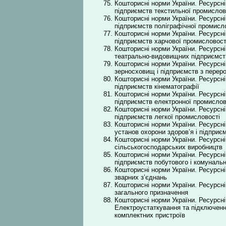
Кошторисні норми України. Ресурсні
підприємств текстильної промислов
Кошторисні норми України. Ресурсні
підприємств поліграфічної промисл
Кошторисні норми України. Ресурсні
підприємств харчової промисловост
Кошторисні норми України. Ресурсні
театрально-видовищних підприємст
Кошторисні норми України. Ресурсні
зерносховищ і підприємств з перер
Кошторисні норми України. Ресурсні
підприємств кінематографії
Кошторисні норми України. Ресурсні
підприємств електронної промислово
Кошторисні норми України. Ресурсні
підприємств легкої промисловості
Кошторисні норми України. Ресурсні
установ охорони здоров’я і підприє
Кошторисні норми України. Ресурсні
сільськогосподарських виробництв
Кошторисні норми України. Ресурсні
підприємств побутового і комуналь
Кошторисні норми України. Ресурсні
зварних з’єднань
Кошторисні норми України. Ресурсні
загального призначення
Кошторисні норми України. Ресурсні
Електроустаткування та підключення
комплектних пристроїв