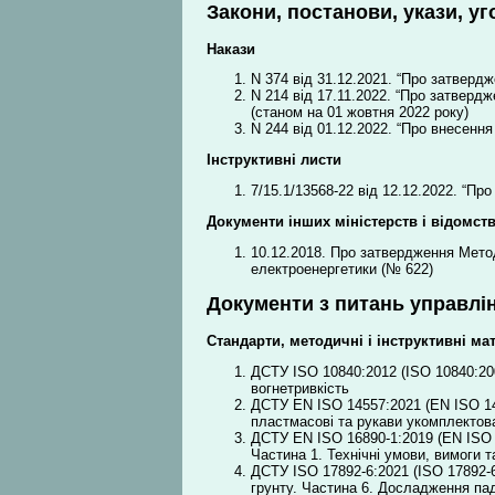
Закони, постанови, укази, уг
Накази
N 374 від 31.12.2021. “Про затверд
N 214 від 17.11.2022. “Про затверд
(станом на 01 жовтня 2022 року)
N 244 від 01.12.2022. “Про внесення
Інструктивні листи
7/15.1/13568-22 від 12.12.2022. “Пр
Документи інших міністерств і відомст
10.12.2018. Про затвердження Мето
електроенергетики (№ 622)
Документи з питань управлін
Стандарти, методичні і інструктивні ма
ДСТУ ISO 10840:2012 (ІSO 10840:20
вогнетривкість
ДСТУ EN ISO 14557:2021 (EN ISO 145
пластмасові та рукави укомплектов
ДСТУ EN ISO 16890-1:2019 (EN ISO 16
Частина 1. Технічні умови, вимоги 
ДСТУ ISO 17892-6:2021 (ISO 17892-6
грунту. Частина 6. Досладження п