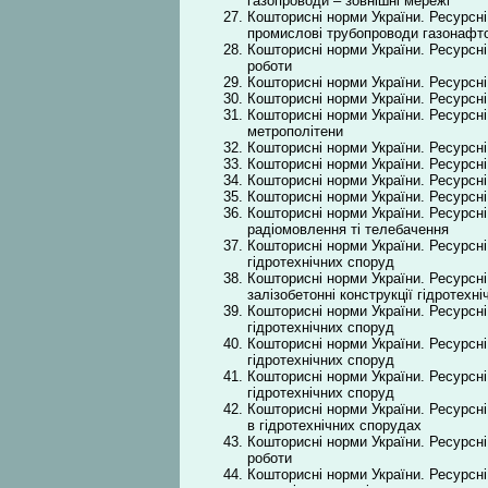
газопроводи – зовнішні мережі
Кошторисні норми України. Ресурсні
промислові трубопроводи газонафт
Кошторисні норми України. Ресурсні
роботи
Кошторисні норми України. Ресурсні
Кошторисні норми України. Ресурсні 
Кошторисні норми України. Ресурсні 
метрополітени
Кошторисні норми України. Ресурсні
Кошторисні норми України. Ресурсні
Кошторисні норми України. Ресурсні 
Кошторисні норми України. Ресурсні
Кошторисні норми України. Ресурсні
радіомовлення ті телебачення
Кошторисні норми України. Ресурсні
гідротехнічних споруд
Кошторисні норми України. Ресурсні 
залізобетонні конструкції гідротехн
Кошторисні норми України. Ресурсні 
гідротехнічних споруд
Кошторисні норми України. Ресурсні
гідротехнічних споруд
Кошторисні норми України. Ресурсні 
гідротехнічних споруд
Кошторисні норми України. Ресурсні 
в гідротехнічних спорудах
Кошторисні норми України. Ресурсні
роботи
Кошторисні норми України. Ресурсні 