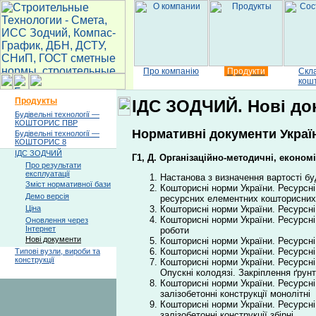
Про компанію
Продукти
Скл
кош
Продукты
ІДС ЗОДЧИЙ. Нові док
Будівельні технології —
КОШТОРИС ПВР
Нормативні документи Україн
Будівельні технології —
КОШТОРИС 8
ІДС ЗОДЧИЙ
Г1, Д. Організаційно-методичні, економі
Про результати
експлуатації
Настанова з визначення вартості бу
Зміст нормативної бази
Кошторисні норми України. Ресурсні
Демо версія
ресурсних елементних кошторисних 
Кошторисні норми України. Ресурсні
Ціна
Кошторисні норми України. Ресурсні
Оновлення через
Інтернет
роботи
Нові документи
Кошторисні норми України. Ресурсні
Кошторисні норми України. Ресурсні
Типові вузли, вироби та
конструкції
Кошторисні норми України. Ресурсні
Опускні колодязі. Закріплення ґрунт
Кошторисні норми України. Ресурсні 
залізобетонні конструкції монолітні
Кошторисні норми України. Ресурсні 
залізобетонні конструкції збірні