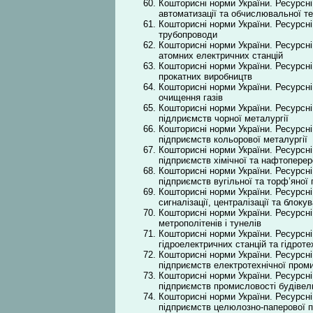
Кошторисні норми України. Ресурсні
автоматизації та обчислювальної те
Кошторисні норми України. Ресурсні
трубопроводи
Кошторисні норми України. Ресурсні
атомних електричних станцій
Кошторисні норми України. Ресурсні
прокатних виробництв
Кошторисні норми України. Ресурсні
очищення газів
Кошторисні норми України. Ресурсні
підлриємств чорної металургії
Кошторисні норми України. Ресурсні
підприємств кольорової металургії
Кошторисні норми України. Ресурсні
підприємств хімічної та нафтопере
Кошторисні норми України. Ресурсні
підприємств вугільної та торф’яної
Кошторисні норми України. Ресурсні
сигналізації, централізації та блок
Кошторисні норми України. Ресурсні
метрополітенів і тунелів
Кошторисні норми України. Ресурсні
гідроелектричних станцій та гідрот
Кошторисні норми України. Ресурсні
підприємств електротехнічної пром
Кошторисні норми України. Ресурсні
підприємств промисловості будівел
Кошторисні норми України. Ресурсні
підприємств целюлозно-паперової 