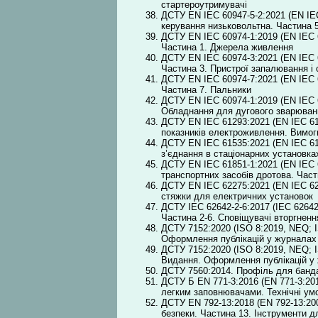
стартероутримувачі
ДСТУ EN IEC 60947-5-2:2021 (EN IEC
керування низьковольтна. Частина 5
ДСТУ EN IEC 60974-1:2019 (EN IEC 6
Частина 1. Джерела живлення
ДСТУ EN IEC 60974-3:2021 (EN IEC 6
Частина 3. Пристрої запалювання і с
ДСТУ EN IEC 60974-7:2021 (EN IEC 6
Частина 7. Пальники
ДСТУ EN IEC 60974-1:2019 (EN IEC 6
Обладнання для дугового зварюван
ДСТУ EN IEC 61293:2021 (EN IEC 61
показників електроживлення. Вимог
ДСТУ EN IEC 61535:2021 (EN IEC 615
з’єднання в стаціонарних установка
ДСТУ EN IEC 61851-1:2021 (EN IEC 6
транспортних засобів дротова. Част
ДСТУ EN IEC 62275:2021 (EN IEC 622
стяжки для електричних установок
ДСТУ IEC 62642-2-6:2017 (IEC 62642-
Частина 2-6. Сповіщувачі вторгнення
ДСТУ 7152:2020 (ISO 8:2019, NEQ; 
Оформлення публікацій у журналах 
ДСТУ 7152:2020 (ISO 8:2019, NEQ; 
Видання. Оформлення публікацій у 
ДСТУ 7560:2014. Профіль для банд
ДСТУ Б EN 771-3:2016 (EN 771-3:2011
легким заповнювачами. Технічні ум
ДСТУ EN 792-13:2018 (EN 792-13:200
безпеки. Частина 13. Інструменти д