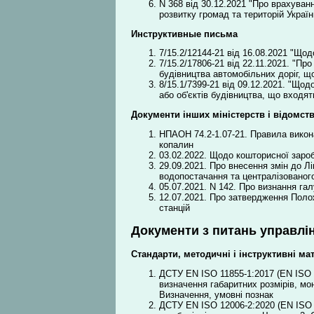
N 368 від 30.12.2021 "Про врахуван
розвитку громад та територій Україн
Инструктивные письма
7/15.2/12144-21 від 16.08.2021 "Щод
7/15.2/17806-21 від 22.11.2021. "Пр
будівництва автомобільних доріг, щ
8/15.1/7399-21 від 09.12.2021. "Щод
або об'єктів будівництва, що входят
Документи інших міністерств і відомст
НПАОН 74.2-1.07-21. Правила викон
копалин
03.02.2022. Щодо кошторисної зароб
29.09.2021. Про внесення змін до Л
водопостачання та централізованог
05.07.2021. N 142. Про визнання га
12.07.2021. Про затвердження Полож
станцій
Документи з питань управлін
Стандарти, методичні і інструктивні ма
ДСТУ EN ISO 11855-1:2017 (EN ISO 1
визначення габаритних розмірів, м
Визначення, умовні познак
ДСТУ EN ISO 12006-2:2020 (EN ISO 1