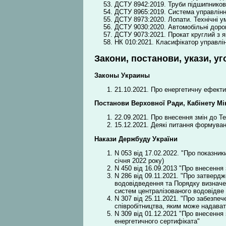
ДСТУ 8942:2019. Труби підшипникові
ДСТУ 8965:2019. Система управлінн
ДСТУ 8973:2020. Лопати. Технічні у
ДСТУ 9030:2020. Автомобільні доро
ДСТУ 9073:2021. Прокат круглий з я
НК 010:2021. Класифікатор управлін
Закони, постанови, укази, уг
Законы Украины
21.10.2021. Про енергетичну ефекти
Постанови Верховної Ради, Кабінету Мін
22.09.2021. Про внесення змін до Т
15.12.2021. Деякі питання формуван
Накази Держбуду України
N 053 від 17.02.2022. "Про показни
січня 2022 року)
N 450 від 16.09.2013 "Про внесення 
N 286 від 09.11.2021. "Про затверд
водовідведення та Порядку визначе
систем централізованого водовідве
N 307 від 25.11.2021. "Про забезпе
співробітництва, яким може надава
N 309 від 01.12.2021 "Про внесення
енергетичного сертифіката"