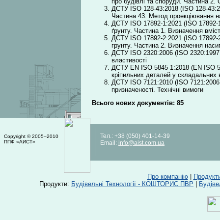
про будівлі та споруди. Частина 2. 
ДСТУ ISO 128-43:2018 (ISO 128-43:2
Частина 43. Метод проекціювання н
ДСТУ ISO 17892-1:2021 (ISO 17892-1
ґрунту. Частина 1. Визначення вміс
ДСТУ ISO 17892-2:2021 (ISO 17892-2
грунту. Частина 2. Визначення наси
ДСТУ ISO 2320:2006 (ISO 2320:1997,
властивості
ДСТУ EN ISO 5845-1:2018 (EN ISO 58
кріпильних деталей у складальних 
ДСТУ ISO 7121:2010 (ISO 7121:2006
призначеності. Технічні вимоги
Всього нових документів: 85
Тел.:
+38 (050) 401-14-39
Copyright © 2005–2010
ППФ «АИСТ»
Email:
info@aist.com.ua
Про компанію
|
Продукт
Продукти:
Будівельні Технології - КОШТОРИС ПВР
|
Будіве