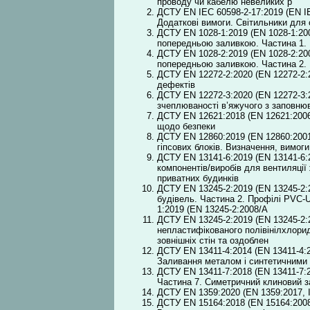
проводу чи кабелю невеликих р
ДСТУ EN ІЕС 60598-2-17:2019 (EN ІЕС
Додаткові вимоги. Світильники для 
ДСТУ EN 1028-1:2019 (EN 1028-1:200
попередньою заливкою. Частина 1. 
ДСТУ EN 1028-2:2019 (EN 1028-2:200
попередньою заливкою. Частина 2. 
ДСТУ EN 12272-2:2020 (EN 12272-2:2
дефектів
ДСТУ EN 12272-3:2020 (EN 12272-3:
зчеплюваності в’яжучого з заповню
ДСТУ EN 12621:2018 (EN 12621:2006
щодо безпеки
ДСТУ EN 12860:2019 (EN 12860:2001,
гіпсових блоків. Визначення, вимог
ДСТУ EN 13141-6:2019 (EN 13141-6:2
компонентів/виробів для вентиляці
приватних будинків
ДСТУ EN 13245-2:2019 (EN 13245-2:2
будівель. Частина 2. Профілі PVC-U
1:2019 (EN 13245-2:2008/A
ДСТУ EN 13245-2:2019 (EN 13245-2:2
непластифікованого полівінілхлорид
зовнішніх стін та оздоблен
ДСТУ EN 13411-4:2014 (EN 13411-4:20
Заливання металом і синтетичними
ДСТУ EN 13411-7:2018 (EN 13411-7:2
Частина 7. Симетричний клиновий з
ДСТУ EN 1359:2020 (EN 1359:2017, I
ДСТУ EN 15164:2018 (EN 15164:2008