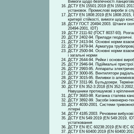
Вимоги щодо безпечності ланцюгови
ДСТУ EN 15501:2019 (EN 15501:2013
установок. Промислові вироби зі спу
ДСТУ EN 1808:2019 (EN 1808:2015, I
критерії стійкості, вимоги щодо кон
ДСТУ ГОСТ 20494:2003. Штанги ізол
20494-2001, IDT)
ДСТУ 2111-92 (ГОСТ 8037-93). Розга
ДСТУ 2402-94. Прилади геодезичні.
ДСТУ 2413-94. Основні норми взаємо
ДСТУ 2479-94. Арматура трубопров
ДСТУ 2500-94. Основні норми взаємо
і загальні норми
ДСТУ 2644-94. Рейки і основні виро
ДСТУ 2946-94. Підіймальні пристрої
ДСТУ 2993-95. Аппараты электриче
ДСТУ 3000-95. Вентилятори радіальн
ДСТУ 3015-95. Виливки із алюмінієв
ДСТУ 3311-96. Бульдозери. Терміни
ДСТУ EN 352-3:2018 (EN 352-3:2002,
Навушники протишумові з кріплення
ДСТУ 3683-98. Катанка сталева кана
ДСТУ 3892-99. Засоби інженерно-тех
ДСТУ 4030-2001. Системи тривожної 
літерні
ДСТУ 4185:2003. Речовини вибухові 
ДСТУ EN 549:2019 (EN 549:2019, IDT
устатковання
ДСТУ EN ІЕС 60238:2019 (EN ІЕС 602
ДСТУ EN 60400:2019 (EN 60400:2017,