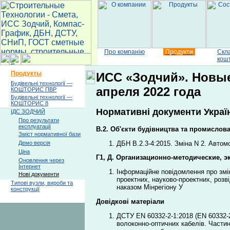
Про компанію
Продукти
Скл
кош
Продукты
ИСС «Зодчий». Новые
Будівельні технології —
апреля 2022 года
КОШТОРИС ПВР
Будівельні технології —
КОШТОРИС 8
Нормативні документи Україн
ІДС ЗОДЧИЙ
Про результати
експлуатації
В.2. Об'єкти будівництва та промислов
Зміст нормативної бази
ДБН В.2.3-4:2015. Зміна N 2. Автомо
Демо версія
Ціна
Г1, Д. Организационно-методические, 
Оновлення через
Інтернет
Інформаційне повідомлення про змін
Нові документи
проектних, науково-проектних, розв
Типові вузли, вироби та
наказом Мінрегіону У
конструкції
Довідкові матеріали
ДСТУ EN 60332-2-1:2018 (EN 60332-2
волоконно-оптичних кабелів. Части